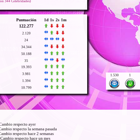
on 344 Celebridades)
Puntuación
1d
1s
2s
1m
122.277
2.120
24
34.344
50.188
35
19.393
3.981
1.530
1
1.394
10.799
ambio respecto ayer
ambio respecto la semana pasada
ambio respecto hace 2 semanas
Cambio respecto hace un mes