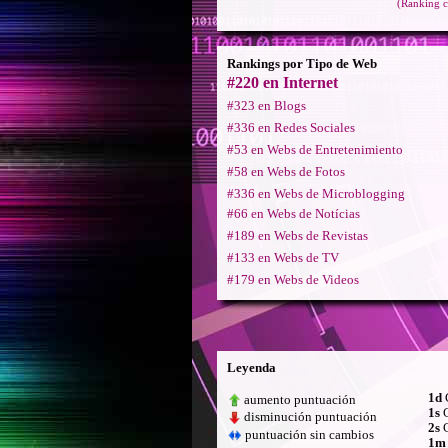
(Ranking c
Rankings por Tipo de Web
#220 en Internet
#323 en Blogs
#336 en Redes Sociales
#53 en Webs de Entretenimiento
#58 en Webs de Fotos
#336 en Webs de Microblogging
#66 en Webs de Notícias
#189 en Webs de Revistas
#133 en Webs de TV
#179 en Webs de Videos
Leyenda
1d
C
aumento puntuación
1s
C
disminución puntuación
2s
C
puntuación sin cambios
1m