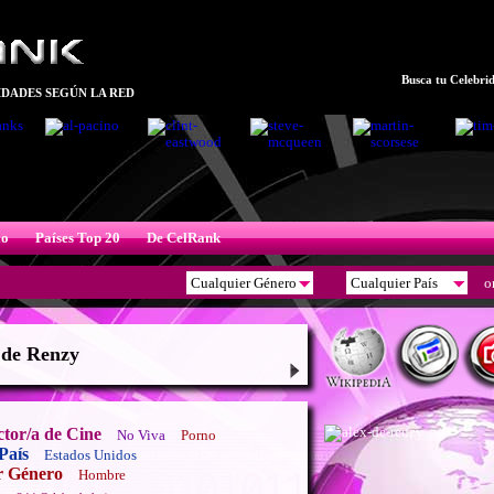
Busca tu Celebrid
DADES SEGÚN LA RED
xo
Países Top 20
De CelRank
o
 de Renzy
ctor/a de Cine
No Viva
Porno
País
Estados Unidos
r Género
Hombre