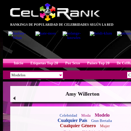
RANKINGS DE POPULARIDAD DE CELEBRIDADES SEGÚN LA RED
Inicio
Etiquetas Top 20
Por Sexo
Países Top 20
De CelR
Amy Willerton
Modelo
Celebridad
Moda
Cualquier País
Gran Bretaña
Cualquier Género
Mujer