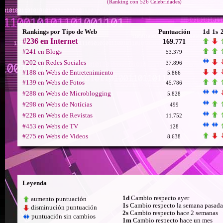
(Ranking con 526 Celebridades)
Rankings por Tipo de Web
Puntuación
1d
1s
#236 en Internet
169.771
#241 en Blogs
53.379
#202 en Redes Sociales
37.896
#188 en Webs de Entretenimiento
5.866
#139 en Webs de Fotos
45.786
#288 en Webs de Microblogging
5.828
#298 en Webs de Notícias
499
#228 en Webs de Revistas
11.752
#453 en Webs de TV
128
#275 en Webs de Videos
8.638
Leyenda
1d
Cambio respecto ayer
aumento puntuación
1s
Cambio respecto la semana pasada
disminución puntuación
2s
Cambio respecto hace 2 semanas
puntuación sin cambios
1m
Cambio respecto hace un mes