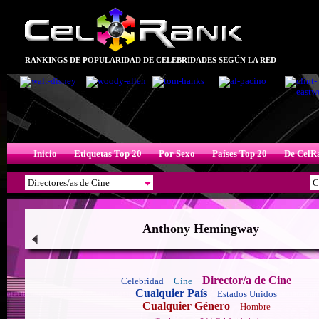
RANKINGS DE POPULARIDAD DE CELEBRIDADES SEGÚN LA RED
Inicio
Etiquetas Top 20
Por Sexo
Países Top 20
De CelR
Anthony Hemingway
Director/a de Cine
Celebridad
Cine
Cualquier País
Estados Unidos
Cualquier Género
Hombre