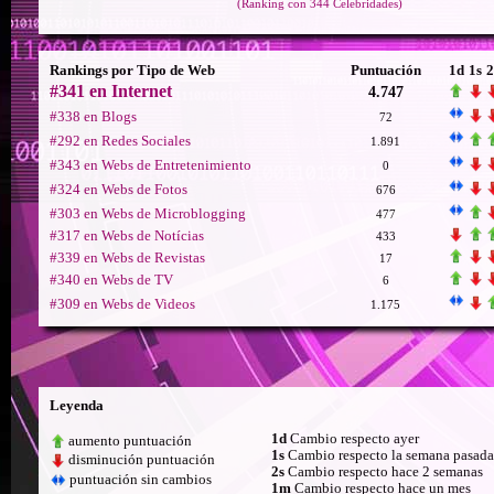
(Ranking con 344 Celebridades)
Rankings por Tipo de Web
Puntuación
1d
1s
2
#341 en Internet
4.747
#338 en Blogs
72
#292 en Redes Sociales
1.891
#343 en Webs de Entretenimiento
0
#324 en Webs de Fotos
676
#303 en Webs de Microblogging
477
#317 en Webs de Notícias
433
#339 en Webs de Revistas
17
#340 en Webs de TV
6
#309 en Webs de Videos
1.175
Leyenda
1d
Cambio respecto ayer
aumento puntuación
1s
Cambio respecto la semana pasada
disminución puntuación
2s
Cambio respecto hace 2 semanas
puntuación sin cambios
1m
Cambio respecto hace un mes