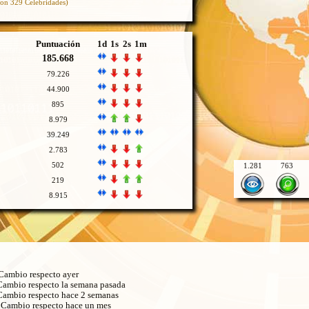
on 329 Celebridades)
Puntuación
1d
1s
2s
1m
185.668
79.226
44.900
895
8.979
39.249
2.783
502
1.281
763
219
8.915
ambio respecto ayer
ambio respecto la semana pasada
ambio respecto hace 2 semanas
Cambio respecto hace un mes