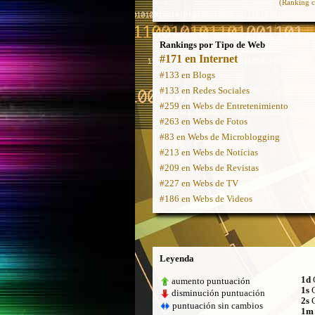
(Ranking c
Rankings por Tipo de Web
#171 en Internet
#133 en Blogs
#133 en Redes Sociales
#259 en Webs de Entretenimiento
#263 en Webs de Fotos
#83 en Webs de Microblogging
#213 en Webs de Notícias
#209 en Webs de Revistas
#227 en Webs de TV
#186 en Webs de Videos
Leyenda
1d
C
aumento puntuación
1s
C
disminución puntuación
2s
C
puntuación sin cambios
1m