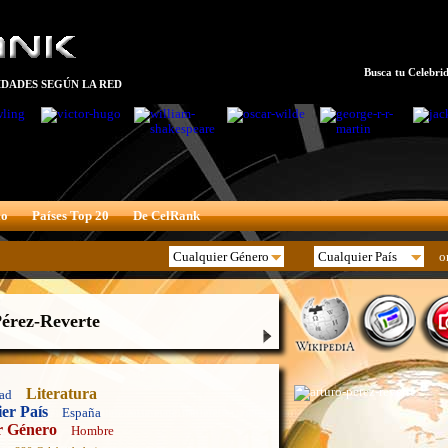
Busca tu Celebrid
DADES SEGÚN LA RED
xo
Países Top 20
De CelRank
o
érez-Reverte
Literatura
ad
er País
España
r Género
Hombre