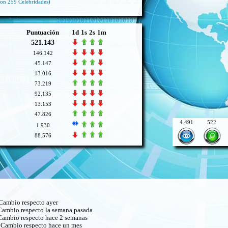
on 259 Celebridades)
Puntuación
1d
1s
2s
1m
521.143
146.142
45.147
13.016
73.219
92.135
13.153
47.826
4.491
522
1.930
88.576
ambio respecto ayer
ambio respecto la semana pasada
ambio respecto hace 2 semanas
Cambio respecto hace un mes