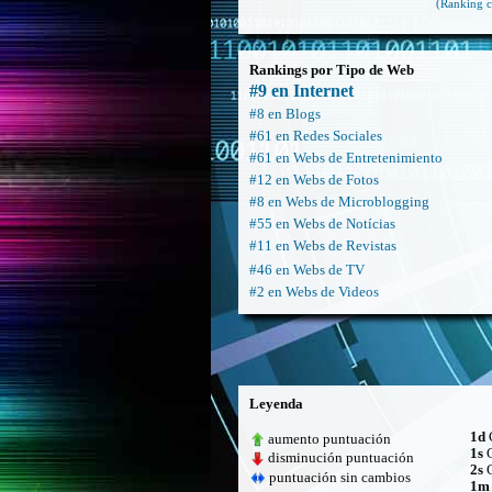
(Ranking c
Rankings por Tipo de Web
#9 en Internet
#8 en Blogs
#61 en Redes Sociales
#61 en Webs de Entretenimiento
#12 en Webs de Fotos
#8 en Webs de Microblogging
#55 en Webs de Notícias
#11 en Webs de Revistas
#46 en Webs de TV
#2 en Webs de Videos
Leyenda
1d
C
aumento puntuación
1s
C
disminución puntuación
2s
C
puntuación sin cambios
1m