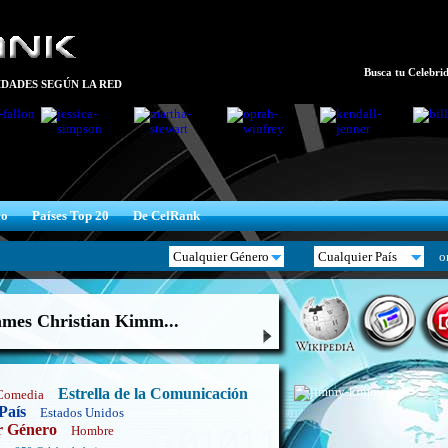
Busca tu Celebrid
DADES SEGÚN LA RED
xo
Países Top 20
De CelRank
o
mes Christian Kimm...
Estrella de la Comunicación
Comedia
País
Estados Unidos
r Género
Hombre