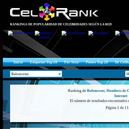
RANKINGS DE POPULARIDAD DE CELEBRIDADES SEGÚN LA RED
Inicio
Etiquetas Top 20
Por Sexo
Países Top 20
De CelR
Ranking de
Baloncesto
,
Hombres
de
C
Internet
El número de resultados encontrados 
Página 1 de 11