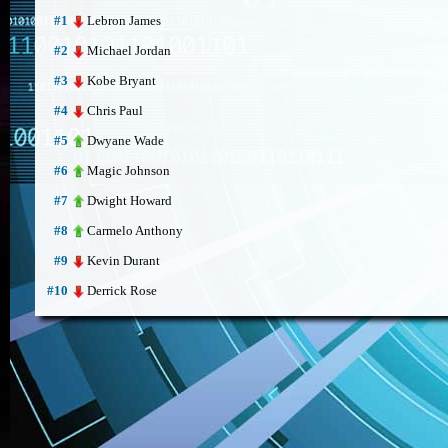
Lebron James
#1
Michael Jordan
#2
Kobe Bryant
#3
Chris Paul
#4
Dwyane Wade
#5
Magic Johnson
#6
Dwight Howard
#7
Carmelo Anthony
#8
Kevin Durant
#9
Derrick Rose
#10