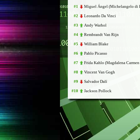
Miguel Ángel (Michelangelo di 
#1
Leonardo Da Vinci
#2
Andy Warhol
#3
Rembrandt Van Rijn
#4
William Blake
#5
Pablo Picasso
#6
Frida Kahlo (Magdalena Carmen 
#7
Vincent Van Gogh
#8
Salvador Dalí
#9
Jackson Pollock
#10