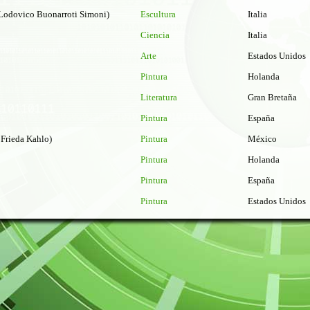
Lodovico Buonarroti Simoni)
Escultura
Italia
Ciencia
Italia
Arte
Estados Unidos
Pintura
Holanda
Literatura
Gran Bretaña
Pintura
España
Frieda Kahlo)
Pintura
México
Pintura
Holanda
Pintura
España
Pintura
Estados Unidos