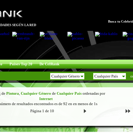
Busca tu Celebrid
DADES SEGÚN LA RED
xo
Países Top 20
De CelRank
o
g de
Pintura
,
Cualquier Género
de
Cualquier País
ordenadas por
Internet
número de resultados encontrados es de 92 en en menos de 1s
Página 1 de 10