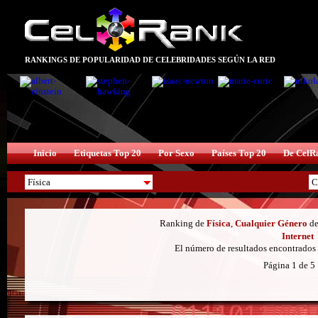
RANKINGS DE POPULARIDAD DE CELEBRIDADES SEGÚN LA RED
Inicio
Etiquetas Top 20
Por Sexo
Países Top 20
De CelR
Ranking de
Física
,
Cualquier Género
d
Internet
El número de resultados encontrados 
Página 1 de 5