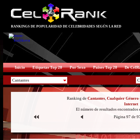
RANKINGS DE POPULARIDAD DE CELEBRIDADES SEGÚN LA RED
Inicio
Etiquetas Top 20
Por Sexo
Países Top 20
De CelR
Ranking de
Cantantes
,
Cualquier Género
Internet
El número de resultados encontrados 
Página 97 de 9