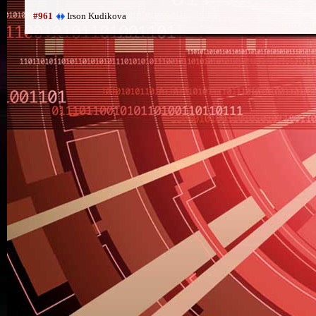
Irson Kudikova
#961