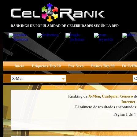
RANKINGS DE POPULARIDAD DE CELEBRIDADES SEGÚN LA RED
Inicio
Etiquetas Top 20
Por Sexo
Países Top 20
De CelR
Ranking de
X-Men
,
Cualquier Género
d
Internet
El número de resultados encontrados 
Página 1 de 4