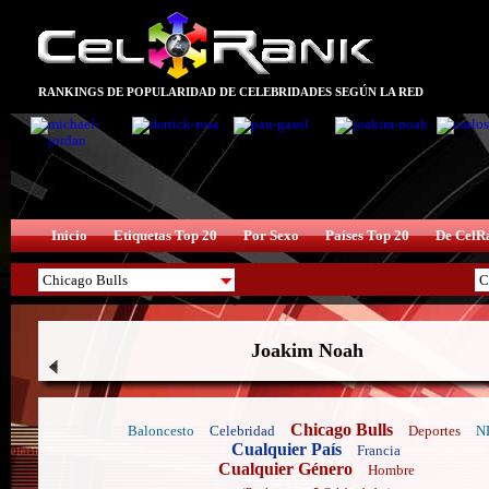
RANKINGS DE POPULARIDAD DE CELEBRIDADES SEGÚN LA RED
Inicio
Etiquetas Top 20
Por Sexo
Países Top 20
De CelR
Joakim Noah
Chicago Bulls
Baloncesto
Celebridad
Deportes
N
Cualquier País
Francia
Cualquier Género
Hombre