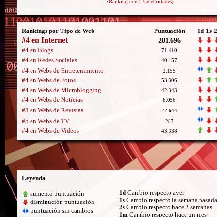
(Ranking con 5 Celebridades)
Rankings por Tipo de Web
Puntuación
1d
1s
2
#4 en Internet
281.696
#4 en Blogs
71.410
#4 en Redes Sociales
40.157
#4 en Webs de Entretenimiento
2.155
#4 en Webs de Fotos
53.306
#4 en Webs de Microblogging
42.343
#4 en Webs de Notícias
6.056
#3 en Webs de Revistas
22.644
#5 en Webs de TV
287
#4 en Webs de Videos
43.338
Leyenda
1d
Cambio respecto ayer
aumento puntuación
1s
Cambio respecto la semana pasada
disminución puntuación
2s
Cambio respecto hace 2 semanas
puntuación sin cambios
1m
Cambio respecto hace un mes