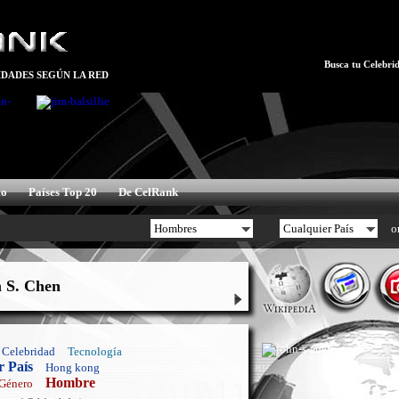
Busca tu Celebrid
DADES SEGÚN LA RED
xo
Países Top 20
De CelRank
o
 S. Chen
Celebridad
Tecnología
r País
Hong kong
Hombre
 Género