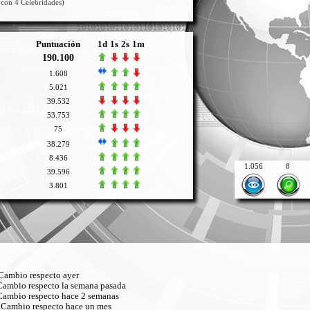
con 4 Celebridades)
Puntuación
1d
1s
2s
1m
190.100
1.608
5.021
39.532
53.753
75
38.279
8.436
1.056
8
39.596
3.801
ambio respecto ayer
ambio respecto la semana pasada
ambio respecto hace 2 semanas
Cambio respecto hace un mes