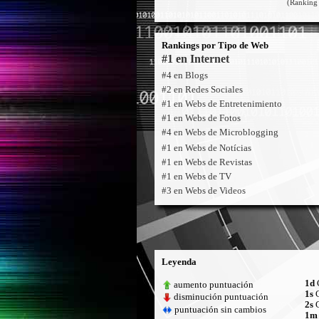
(Ranking 
Rankings por Tipo de Web
#1 en Internet
#4 en Blogs
#2 en Redes Sociales
#1 en Webs de Entretenimiento
#1 en Webs de Fotos
#4 en Webs de Microblogging
#1 en Webs de Notícias
#1 en Webs de Revistas
#1 en Webs de TV
#3 en Webs de Videos
Leyenda
1d
C
aumento puntuación
1s
C
disminución puntuación
2s
C
puntuación sin cambios
1m