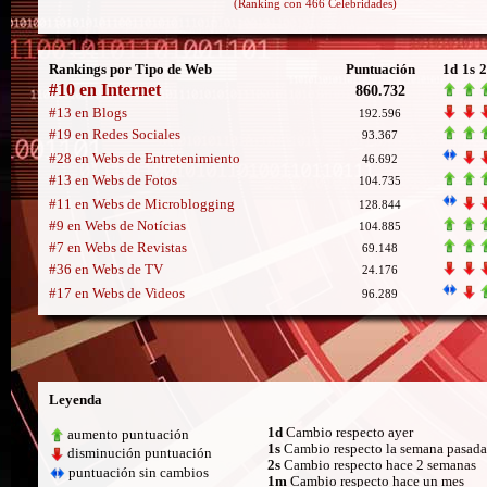
(Ranking con 466 Celebridades)
Rankings por Tipo de Web
Puntuación
1d
1s
2
#10 en Internet
860.732
#13 en Blogs
192.596
#19 en Redes Sociales
93.367
#28 en Webs de Entretenimiento
46.692
#13 en Webs de Fotos
104.735
#11 en Webs de Microblogging
128.844
#9 en Webs de Notícias
104.885
#7 en Webs de Revistas
69.148
#36 en Webs de TV
24.176
#17 en Webs de Videos
96.289
Leyenda
1d
Cambio respecto ayer
aumento puntuación
1s
Cambio respecto la semana pasada
disminución puntuación
2s
Cambio respecto hace 2 semanas
puntuación sin cambios
1m
Cambio respecto hace un mes