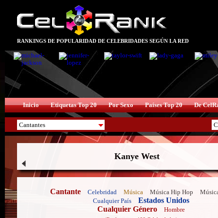
RANKINGS DE POPULARIDAD DE CELEBRIDADES SEGÚN LA RED
Inicio
Etiquetas Top 20
Por Sexo
Países Top 20
De CelR
Kanye West
Cantante
Celebridad
Música
Música Hip Hop
Músic
Estados Unidos
Cualquier País
Cualquier Género
Hombre