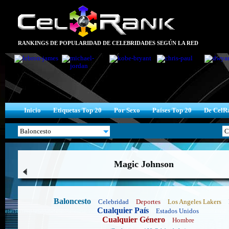
RANKINGS DE POPULARIDAD DE CELEBRIDADES SEGÚN LA RED
Inicio
Etiquetas Top 20
Por Sexo
Países Top 20
De CelR
Magic Johnson
Baloncesto
Celebridad
Deportes
Los Angeles Lakers
Cualquier País
Estados Unidos
Cualquier Género
Hombre