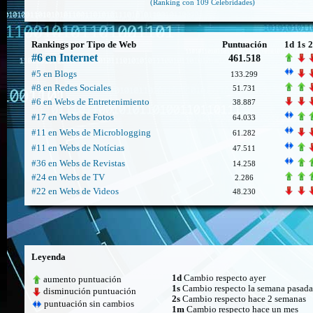
(Ranking con 109 Celebridades)
Rankings por Tipo de Web
Puntuación
1d
1s
2
#6 en Internet
461.518
#5 en Blogs
133.299
#8 en Redes Sociales
51.731
#6 en Webs de Entretenimiento
38.887
#17 en Webs de Fotos
64.033
#11 en Webs de Microblogging
61.282
#11 en Webs de Notícias
47.511
#36 en Webs de Revistas
14.258
#24 en Webs de TV
2.286
#22 en Webs de Videos
48.230
Leyenda
1d
Cambio respecto ayer
aumento puntuación
1s
Cambio respecto la semana pasada
disminución puntuación
2s
Cambio respecto hace 2 semanas
puntuación sin cambios
1m
Cambio respecto hace un mes