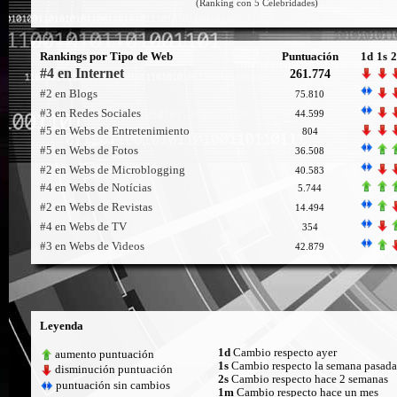
(Ranking con 5 Celebridades)
Rankings por Tipo de Web
Puntuación
1d
1s
2
#4 en Internet
261.774
#2 en Blogs
75.810
#3 en Redes Sociales
44.599
#5 en Webs de Entretenimiento
804
#5 en Webs de Fotos
36.508
#2 en Webs de Microblogging
40.583
#4 en Webs de Notícias
5.744
#2 en Webs de Revistas
14.494
#4 en Webs de TV
354
#3 en Webs de Videos
42.879
Leyenda
1d
Cambio respecto ayer
aumento puntuación
1s
Cambio respecto la semana pasada
disminución puntuación
2s
Cambio respecto hace 2 semanas
puntuación sin cambios
1m
Cambio respecto hace un mes