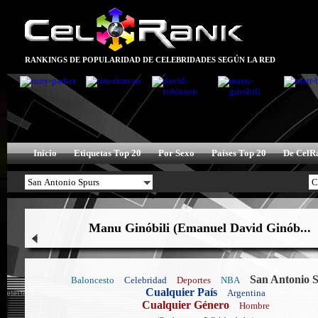
RANKINGS DE POPULARIDAD DE CELEBRIDADES SEGÚN LA RED
Inicio
Etiquetas Top 20
Por Sexo
Países Top 20
De CelR
Manu Ginóbili (Emanuel David Ginób...
San Antonio 
Baloncesto
Celebridad
Deportes
NBA
Cualquier País
Argentina
Cualquier Género
Hombre