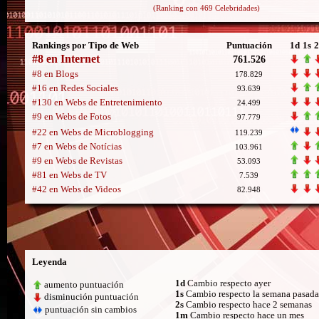
(Ranking con 469 Celebridades)
Rankings por Tipo de Web
Puntuación
1d
1s
2
#8 en Internet
761.526
#8 en Blogs
178.829
#16 en Redes Sociales
93.639
#130 en Webs de Entretenimiento
24.499
#9 en Webs de Fotos
97.779
#22 en Webs de Microblogging
119.239
#7 en Webs de Notícias
103.961
#9 en Webs de Revistas
53.093
#81 en Webs de TV
7.539
#42 en Webs de Videos
82.948
Leyenda
1d
Cambio respecto ayer
aumento puntuación
1s
Cambio respecto la semana pasada
disminución puntuación
2s
Cambio respecto hace 2 semanas
puntuación sin cambios
1m
Cambio respecto hace un mes