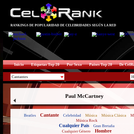
RANKINGS DE POPULARIDAD DE CELEBRIDADES SEGÚN LA RED
Inicio
Etiquetas Top 20
Por Sexo
Países Top 20
De CelR
Paul McCartney
Cantante
Beatles
Celebridad
Música
Música Clásica
M
Música Rock
Cualquier País
Gran Bretaña
Hombre
Cualquier Género