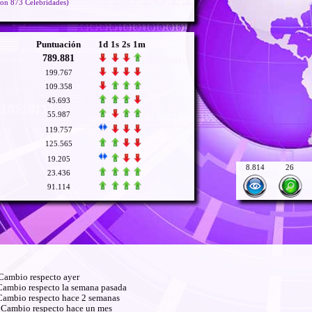
on 873 Celebridades)
Puntuación
1d
1s
2s
1m
789.881
199.767
109.358
45.693
55.987
119.757
125.565
19.205
8.814
26
23.436
91.114
ambio respecto ayer
ambio respecto la semana pasada
ambio respecto hace 2 semanas
Cambio respecto hace un mes