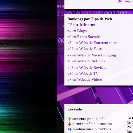
(Ranking c
Rankings por Tipo de Web
#7 en Internet
#4 en Blogs
#9 en Redes Sociales
#34 en Webs de Entretenimiento
#67 en Webs de Fotos
#7 en Webs de Microblogging
#8 en Webs de Notícias
#43 en Webs de Revistas
#36 en Webs de TV
#7 en Webs de Videos
Leyenda
1d
C
aumento puntuación
1s
C
disminución puntuación
2s
C
puntuación sin cambios
1m