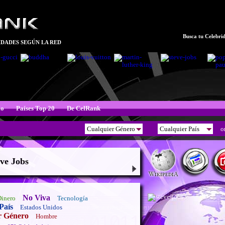
Busca tu Celebrid
DADES SEGÚN LA RED
xo
Países Top 20
De CelRank
o
ve Jobs
No Viva
Dinero
Tecnología
País
Estados Unidos
r Género
Hombre