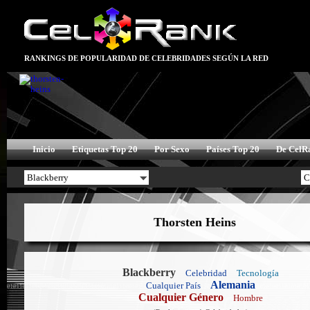
RANKINGS DE POPULARIDAD DE CELEBRIDADES SEGÚN LA RED
Inicio
Etiquetas Top 20
Por Sexo
Países Top 20
De CelR
Thorsten Heins
Blackberry
Celebridad
Tecnología
Alemania
Cualquier País
Cualquier Género
Hombre