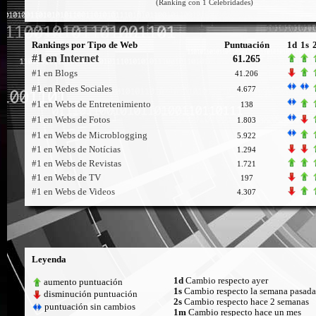
(Ranking con 1 Celebridades)
Rankings por Tipo de Web
Puntuación
1d
1s
#1 en Internet
61.265
#1 en Blogs
41.206
#1 en Redes Sociales
4.677
#1 en Webs de Entretenimiento
138
#1 en Webs de Fotos
1.803
#1 en Webs de Microblogging
5.922
#1 en Webs de Notícias
1.294
#1 en Webs de Revistas
1.721
#1 en Webs de TV
197
#1 en Webs de Videos
4.307
Leyenda
1d
Cambio respecto ayer
aumento puntuación
1s
Cambio respecto la semana pasada
disminución puntuación
2s
Cambio respecto hace 2 semanas
puntuación sin cambios
1m
Cambio respecto hace un mes