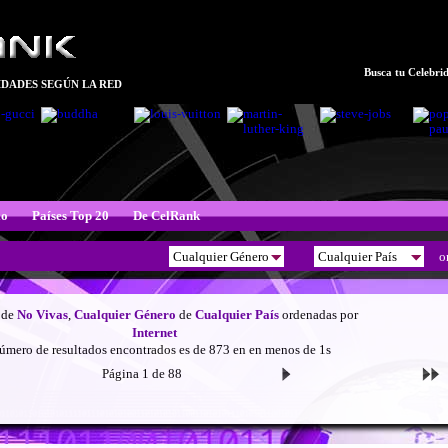
Busca tu Celebrid
DADES SEGÚN LA RED
xo
Países Top 20
De CelRank
o
 de
No Vivas
,
Cualquier Género
de
Cualquier País
ordenadas por
Internet
úmero de resultados encontrados es de 873 en en menos de 1s
Página 1 de 88