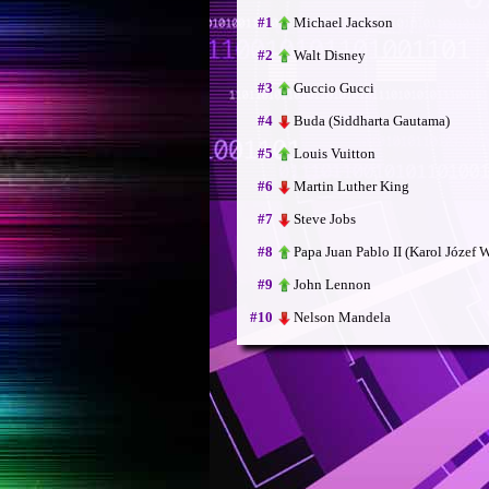
Michael Jackson
#1
Walt Disney
#2
Guccio Gucci
#3
Buda (Siddharta Gautama)
#4
Louis Vuitton
#5
Martin Luther King
#6
Steve Jobs
#7
Papa Juan Pablo II (Karol Józef 
#8
John Lennon
#9
Nelson Mandela
#10